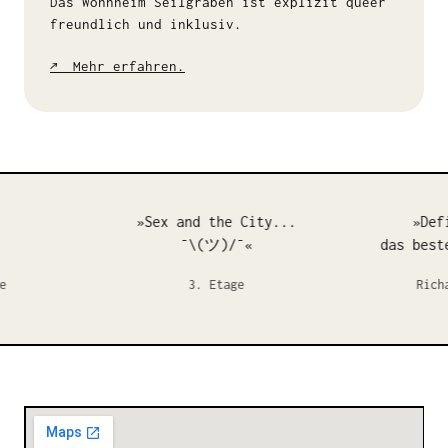
Das Wohnheim Seilgraben ist explizit queer
freundlich und inklusiv.
↗
Mehr erfahren.
»Sex and the City...
»Defi
¯\(ツ)/¯«
das beste
3. Etage
Richar